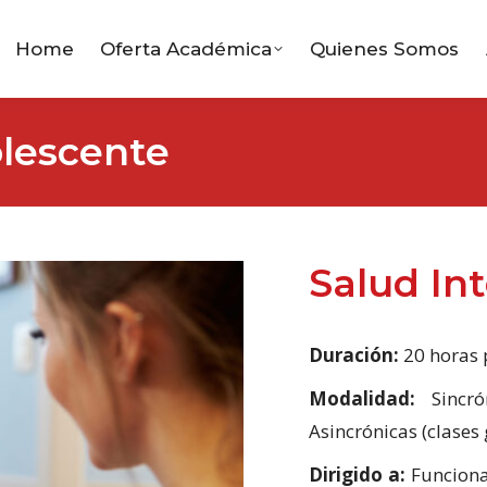
Home
Oferta Académica
Quienes Somos
olescente
Salud In
Duración:
20 horas 
Modalidad:
Sincró
Asincrónicas (clase
Dirigido a:
Funcionar