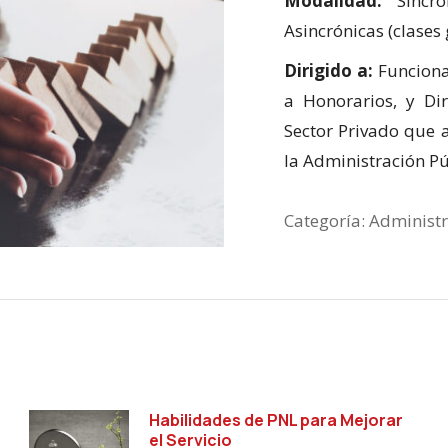
Modalidad:
Sincró
Asincrónicas (clase
Dirigido a:
Funcionar
a Honorarios, y Di
Sector Privado que 
la Administración Pú
Categoría:
Administr
Habilidades de PNL para Mejorar
el Servicio