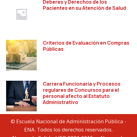
Deberes y Derechos de los
Pacientes en su Atención de Salud
Criterios de Evaluación en Compras
Públicas
Carrera Funcionaria y Procesos
regulares de Concursos para el
personal afecto al Estatuto
Administrativo
© Escuela Nacional de Administración Pública -
ENA. Todos los derechos reservados.